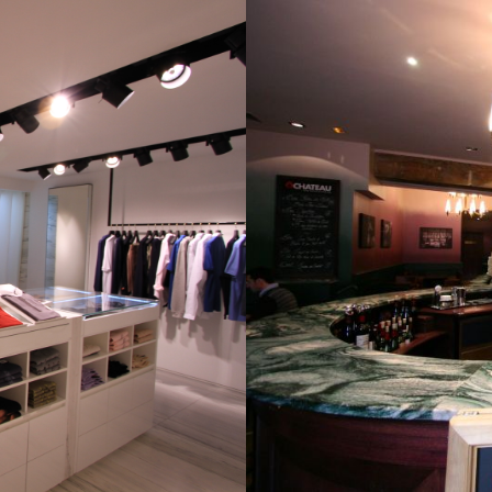
S
N
O
S
S
E