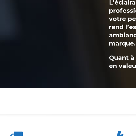
L’éclair
professi
votre pe
rend l’e
ambianc
marque.
Quant à 
en valeu