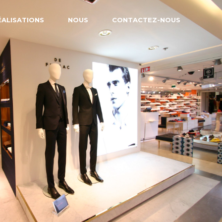
ÉALISATIONS
NOUS
CONTACTEZ-NOUS
N
A
N
C
E